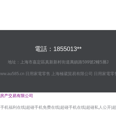
電話：1855013**
地址：上海市嘉定區真新新村街道萬鎮路599號2幢5層J
ww.au585.cn
日用家電零售
上海極葳貿易有限公司
日用家電零
房产交易有限公司
超碰手机福利在线|超碰手机免费在线|超碰手机在线|超碰私人公开|
锋AV小说资源 大香蕉福利社 日韩免费黄色网址 91青草影院 国产性在线 亚洲黄页免费