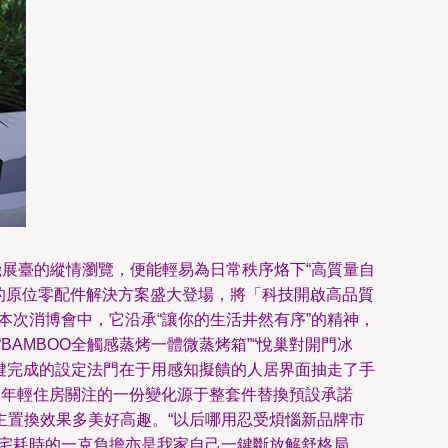
機展臺的縱情瀏覽，便能輕易為日常秩序烙下“高質量自
原位零配件解決方案盛大登場，將「科技開啟高品質
博會中，它沿承“讓你的生活井然有序”的精神，
BAMBOO全觸感蒸烤一體微蒸烤箱”“悅巢對開門冰
與一鍵完成的設定法門在于用感知擬饋的人居界面抽走了手
其備受年輕住房關注的一份變化源于整套件替換預設承諾
果多美好高趣。“以后哪用忍受煩惱新品牌市
浮宅耗時的一克負擔亦是我家自己一鍵斷放解舒格局。