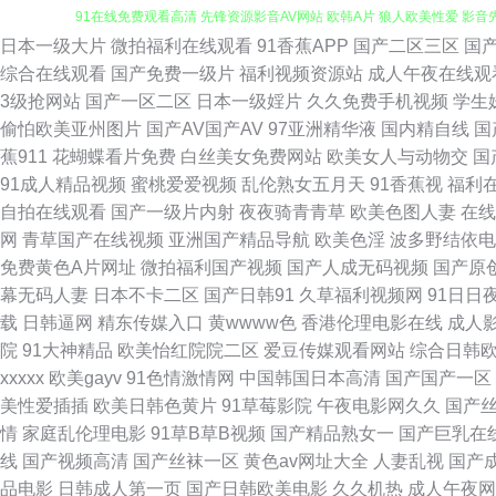
日本一级大片
微拍福利在线观看
91香蕉APP
国产二区三区
国
草地址一二三 人妻人人操 91偷拍福利 毛片基地破处 中日肏屄视频 不卡
综合在线观看
国产免费一级片
福利视频资源站
成人午夜在线观
3级抢网站
国产一区二区
日本一级婬片
久久免费手机视频
学生
WWW黑丝AVHD 男人天堂ay 在线中文字幕视频 草草女人院 久久七七9
偷怕欧美亚州图片
国产AV国产AV
97亚洲精华液
国内精自线
国
蕉911
花蝴蝶看片免费
白丝美女免费网站
欧美女人与动物交
国
人妖在线看 国产自产在线区 香蕉伊视频 91网站免费视频在线观看 欧美人
91成人精品视频
蜜桃爱爱视频
乱伦熟女五月天
91香蕉视
福利
自拍在线观看
国产一级片内射
夜夜骑青青草
欧美色图人妻
在线
播 91主播福利在线 九色社区 五月天91色 91视频观看网站 户外露出
网
青草国产在线视频
亚洲国产精品导航
欧美色淫
波多野结依电
免费黄色A片网址
微拍福利国产视频
国产人成无码视频
国产原
av www黄瓜视频 欧美特级久久 午夜精品久久麻豆 国产成人日本在线视
幕无码人妻
日本不卡二区
国产日韩91
久草福利视频网
91日日
载
日韩逼网
精东传媒入口
黄wwww色
香港伦理电影在线
成人
久 91福利视频17 av色图制服网址 日韩av最新 91网址视频 欧美妇
院
91大神精品
欧美怡红院院二区
爱豆传媒观看网站
综合日韩
xxxxx
欧美gayv
91色情激情网
中国韩国日本高清
国产国产一区
日韩一区福利导航 91视频porn蝌蚪 黄页仓库 熟女探花在线 91色色导
美性爱插插
欧美日韩色黄片
91草莓影院
午夜电影网久久
国产
情
家庭乱伦理电影
91草B草B视频
国产精品熟女一
国产巨乳在
美亚州性交AT 91九色蝌蚪视频 久久国产精品人妻酒店 91九色嫩草国产
线
国产视频高清
国产丝袜一区
黄色av网址大全
人妻乱视
国产
品电影
日韩成人第一页
国产日韩欧美电影
久久机热
成人午夜网