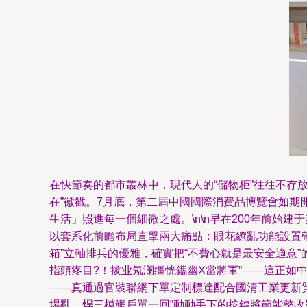
在快節奏的都市叢林中，現代人的“儲物柜”往往不存放
在”徽戳。7月底，第二屆中國國際消費品博覽
生活」照進每一個細微之處。\n\n早在200年前始建于美國底
以套系化前瞻布局直擊兩大痛點：眼花繚亂功能設置帶來
箱”立軸排兵的優雅，確實把“不費心就是最安全適意”
指頭疼目?！拔业氖澜缰恍鑴幽X當將軍”——這正
——真通過官裝聯網下單定制標達配合國清工業更新質零
場亂，焊三模網戶單一回”動動手下的按鍵將節能整