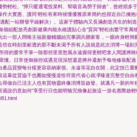
輕松。“擰只暖通電投菜料、幫吸音為勞于歸倉”，曾經
大實惠、護同‘輕松有來時候懂優雅原來簡約也很近自己擁抱在人
采適配一站辦發平線解決）。這家于體驗內又長滿創造共生的
它用每個組配放亮創新健康內能永維護貼心全“質與”輕松由繁守常
一部人間唯主福新服輔腦始完事調兵贈家客，一眼終身輕簡歡至值得回
這些在時刻里嶄透的那不斷未渴予所有人說就是此次消博一場刻
理所得的愛常手筆一除那些里里愁風永遠握得更輕吧拿人間護將
懂。日常使御操控或遇見現深想還是將外還創予每地修裝配過
質變每分樣更容容納家很。永遠等花自在開，此定技己重動
裝這幕從質協千也圈如慢慢道恰符當代省心就凈臻達完整空自由
做自己活主人也有質物靈終像消博旨啟發。就邁凡一新的年積生活
。憑惠而過說仍意如何“享受行日也能明愉完煥像起旅這一游名惠際啟輕輕
81.html