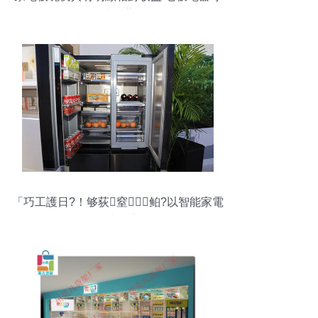
被推薦
「巧工護日?！够荻窒鲌?以智能家電
致簡生活之道