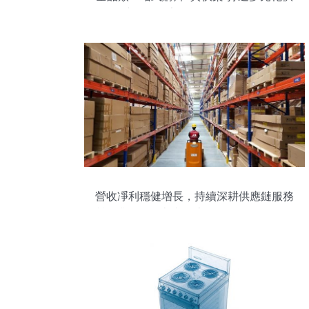
應鏈驅動家用電器零配件銷售
營收凈利穩健增長，持續深耕供應鏈服務
質效升級——京東物流發布的2025年第一
季度業績報告具備的自身能力的穩步增
強，背后對于家用零配件類等等系統結構
化細節成果具備潛力