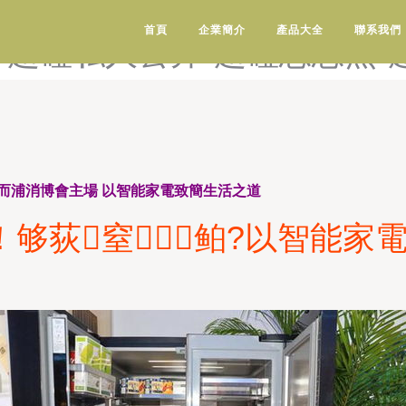
产-超碰人妖国产ts-超碰色
首頁
企業簡介
產品大全
聯系我們
-超碰私人公开-超碰思思热-
而浦消博會主場 以智能家電致簡生活之道
！够荻窒鲌?以智能家