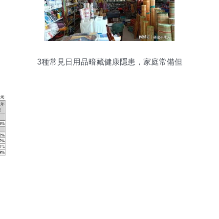
3種常見日用品暗藏健康隱患，家庭常備但
需警惕