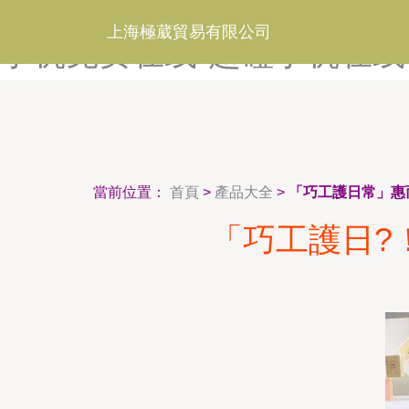
超碰人人最新-超碰人妖TS国
上海極葳貿易有限公司
手机免费在线-超碰手机在线
當前位置：
首頁
>
產品大全
>
「巧工護日常」惠
「巧工護日?