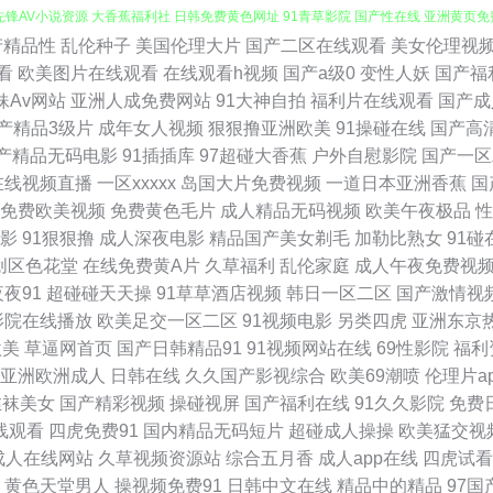
产精品性
乱伦种子
美国伦理大片
国产二区在线观看
美女伦理视
无码日韩 91变态视频在线观看 传媒精品网站 老司机av电影 中文字幕乱码第39页 成
看
欧美图片在线观看
在线观看h视频
国产a级0
变性人妖
国产福
妹Av网站
亚洲人成免费网站
91大神自拍
福利片在线观看
国产成
 亚洲福利一区色午夜 91网址在线视频 韩国色片妈妈8 亚州麻豆91av 91麻豆福利视频
产精品3级片
成年女人视频
狠狠撸亚洲欧美
91操碰在线
国产高
产精品无码电影
91插插库
97超碰大香蕉
户外自慰影院
国产一区
妖A片免费看 91黄在线观看网 91香蕉国产线看 影音先锋岛国资源 www肏肏 男女
在线视频直播
一区xxxxx
岛国大片免费视频
一道日本亚洲香蕉
国
免费欧美视频
免费黄色毛片
成人精品无码视频
欧美午夜极品
性
视频 日美女bb 91超超碰 亚洲欧洲国产日产综合 成人黄色91久久丝足 阿v视频在线 
影
91狠狠撸
成人深夜电影
精品国产美女剃毛
加勒比熟女
91碰
创区色花堂
在线免费黄A片
久草福利
乱伦家庭
成人午夜免费视
频 婷婷五月激情五月一本 91丝袜主播 黃色狼视频 婷婷五月天色 91五月天激情性爱 
夜夜91
超碰碰天天操
91草草酒店视频
韩日一区二区
国产激情视
影院在线播放
欧美足交一区二区
91视频电影
另类四虎
亚洲东京
视频 91大赛福利视频 黑料AV社区 91黄色在现关看 九九成人视屏 中文字幕五月花 大
欧美
草逼网首页
国产日韩精品91
91视频网站在线
69性影院
福利
亚洲欧洲成人
日韩在线
久久国产影视综合
欧美69潮喷
伦理片a
航 先锋av成人色影院 97久久影院 欧美性黄色日韩性 91超碰在线视频 极品AV影院在线
丝袜美女
国产精彩视频
操碰视屏
国产福利在线
91久久影院
免费
线观看
四虎免费91
国内精品无码短片
超碰成人操操
欧美猛交视
 精品不卡网 影音先锋热色 99视频在线观看97 日韩色图色片 91视频私拍 精品99久久
成人在线网站
久草视频资源站
综合五月香
成人app在线
四虎试看
黄色天堂男人
操视频免费91
日韩中文在线
精品中的精品
97