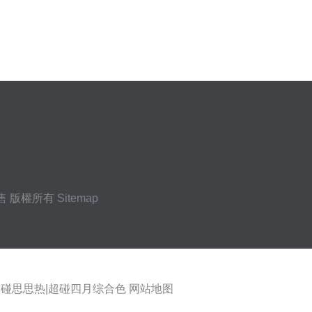
售
版權所有
Sitemap
超碰思思热|超碰四月综合色
网站地图
看 九九综合 91传媒入口 99视频在线观看97 精品免费国 午液大香蕉 草