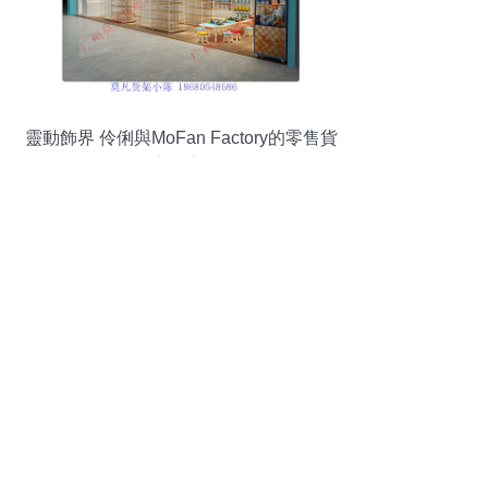
靈動飾界 伶俐與MoFan Factory的零售貨
架創新