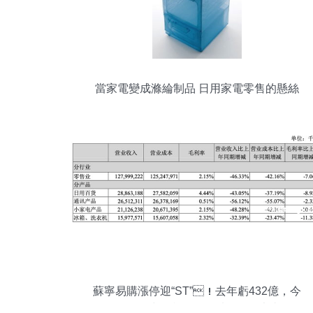
當家電變成滌綸制品 日用家電零售的懸絲
傀儡命運？
蘇寧易購漲停迎“ST”！去年虧432億，今
年如何沖盈利？關鍵看好三件大事