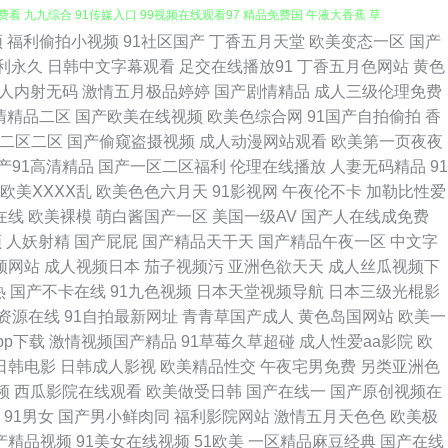
频
福利偷拍小视频
91社区国产
丁香五月天堂
欧美变态一区
国产
人在线影音先锋aV 欧美少女性交 91久久欧美极品 欧美人兽乱交 91c逼
利永久
日韩中文字幕观看
足交在线播放91
丁香五月色网站
黄色
人内射无码
激情五月极品婷婷
国产剧情精品
成人三级伦理免费
导航 国产超碰九色福利在线 亚洲BBw内射 97手机电影院 三级免费黄 91
清精品二区
国产欧美在线视频
欧美色综合网
91国产自拍偷拍
香
二区二区
国产偷窥盗摄视频
成人动漫网站观看
欧美第一页夜夜
操视频网站 丁香五月月 日本岛国大片 91蜜桃臀 久久在线一区 五月天色色
产91高清精品
国产一区二区福利
伦理在线播放
人妻无码精品
91
欧美ⅩⅩⅩⅩ乱
欧美色色六月天
91影视网
午夜伦不卡
加勒比性爱
日韩三级有码 91视频网站在线观看免费 久久国产精品影院 影音先锋成人无码
在线
欧美裸模
萌白酱国产一区
美国一级AV
国产人在线成免费
频
人妖射精
国产屁屁
国产精品天干天
国产精品午夜一区
中文字
国产香蕉av 日韩资源网址 91国产黑丝短片 成人综合网站狼人 欧美一页久
频网站
成人视频日本
茄子视频污
亚洲色欲天天
成人丝瓜视频下
热
国产不卡在线
91九色视频
日本天堂视频导航
日本三级光棍影
香蕉福利导航 欧美淫啪啪重囗味合集 91福利姬视频网站 岛国av免费电影导航
资源在线
91自拍最新网址
青青草国产成人
黄色岛国网站
欧美一
pp下载
激情视频国产精品
91草莓久草超碰
成人性爱aa影院
欧
播放 午夜瑟瑟 ts操直男最新黑料 欧美性交片深喉 91综合视频在线观看 欧
日韩电影
日韩成人影视
欧美精品性交
午夜宅男免费
另类亚洲色
频
西瓜影院在线观看
欧美做受日韩
国产在线一
国产原创视频在
 五月天成人导航 91香蕉天美在线观看 香蕉91在线 东方四虎影院 日韩亚
91男女
国产男小鲜肉同
福利影院网站
激情五月天色色
欧美极
国产精品视频
91美女在线视频
51欧美
一区精品麻豆经典
国产在线