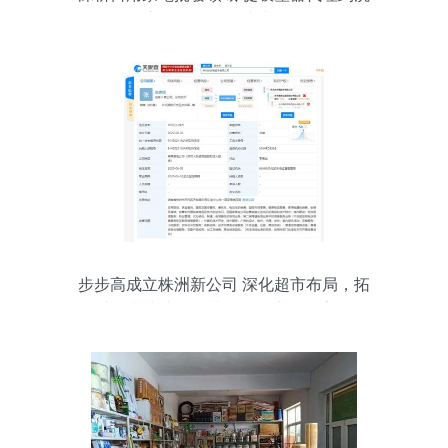
衣機配件的一站式布局
步步高成立株洲新公司 深化超市布局，拓
展社群與小步優鮮業務，發力日用家電零
售