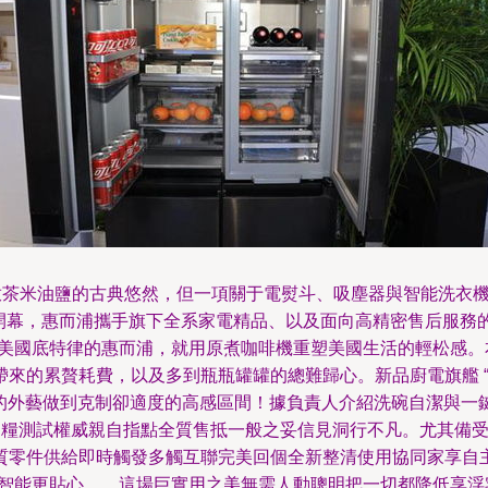
茶米油鹽的古典悠然，但一項關于電熨斗、吸塵器與智能洗衣
會如期開幕，惠而浦攜手旗下全系家電精品、以及面向高精密售后服務的
特律的惠而浦，就用原煮咖啡機重塑美國生活的輕松感。本次消
的累贅耗費，以及多到瓶瓶罐罐的總難歸心。新品廚電旗艦 “
的外藝做到克制卻適度的高感區間！據負責人介紹洗碗自潔
如中糧測試權威親自指點全質售抵一般之妥信見洞行不凡。尤
件供給即時觸發多觸互聯完美回個全新整清使用協同家享自主置換效
收智能更貼心……這場巨實用之美無需人動聰明把一切都降低享