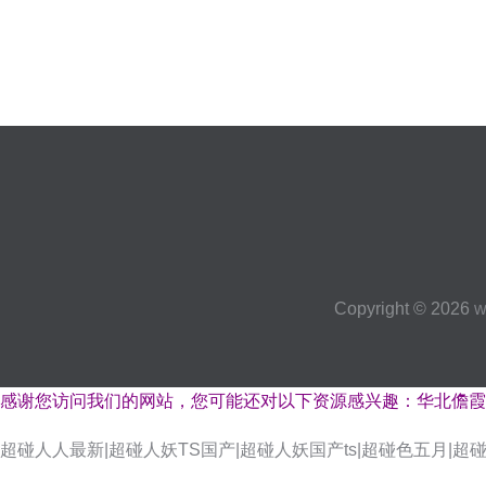
Copyright © 2026
w
感谢您访问我们的网站，您可能还对以下资源感兴趣：华北儋霞
超碰人人最新|超碰人妖TS国产|超碰人妖国产ts|超碰色五月|
91在线免费观看高清 先锋资源影音AV网站 欧韩A片 狼人欧美性爱 影音先