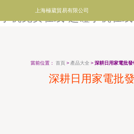
超碰人人最新-超碰人妖TS国
上海極葳貿易有限公司
手机免费在线-超碰手机在线
當前位置：
首頁
>
產品大全
>
深耕日用家電批發
深耕日用家電批發