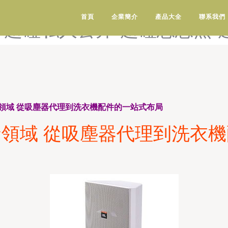
产-超碰人妖国产ts-超碰色
首頁
企業簡介
產品大全
聯系我們
-超碰私人公开-超碰思思热-
領域 從吸塵器代理到洗衣機配件的一站式布局
領域 從吸塵器代理到洗衣