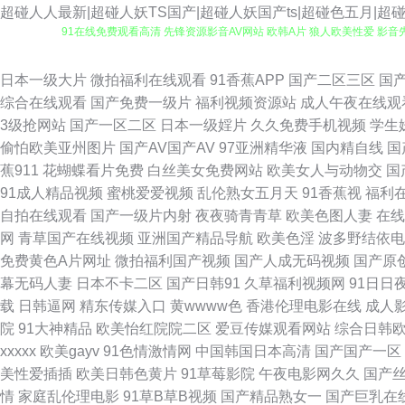
超碰人人最新|超碰人妖TS国产|超碰人妖国产ts|超碰色五月|
91在线免费观看高清 先锋资源影音AV网站 欧韩A片 狼人欧美性爱 影音先
草地址一二三 人妻人人操 91偷拍福利 毛片基地破处 中日肏屄视频 不卡
日本一级大片
微拍福利在线观看
91香蕉APP
国产二区三区
国
综合在线观看
国产免费一级片
福利视频资源站
成人午夜在线观
WWW黑丝AVHD 男人天堂ay 在线中文字幕视频 草草女人院 久久七七9
3级抢网站
国产一区二区
日本一级婬片
久久免费手机视频
学生
偷怕欧美亚州图片
国产AV国产AV
97亚洲精华液
国内精自线
国
人妖在线看 国产自产在线区 香蕉伊视频 91网站免费视频在线观看 欧美人
蕉911
花蝴蝶看片免费
白丝美女免费网站
欧美女人与动物交
国
91成人精品视频
蜜桃爱爱视频
乱伦熟女五月天
91香蕉视
福利
播 91主播福利在线 九色社区 五月天91色 91视频观看网站 户外露出
自拍在线观看
国产一级片内射
夜夜骑青青草
欧美色图人妻
在线
网
青草国产在线视频
亚洲国产精品导航
欧美色淫
波多野结依电
av www黄瓜视频 欧美特级久久 午夜精品久久麻豆 国产成人日本在线视
免费黄色A片网址
微拍福利国产视频
国产人成无码视频
国产原
幕无码人妻
日本不卡二区
国产日韩91
久草福利视频网
91日日
久 91福利视频17 av色图制服网址 日韩av最新 91网址视频 欧美妇
载
日韩逼网
精东传媒入口
黄wwww色
香港伦理电影在线
成人
院
91大神精品
欧美怡红院院二区
爱豆传媒观看网站
综合日韩
日韩一区福利导航 91视频porn蝌蚪 黄页仓库 熟女探花在线 91色色导
xxxxx
欧美gayv
91色情激情网
中国韩国日本高清
国产国产一区
美性爱插插
欧美日韩色黄片
91草莓影院
午夜电影网久久
国产
美亚州性交AT 91九色蝌蚪视频 久久国产精品人妻酒店 91九色嫩草国产
情
家庭乱伦理电影
91草B草B视频
国产精品熟女一
国产巨乳在