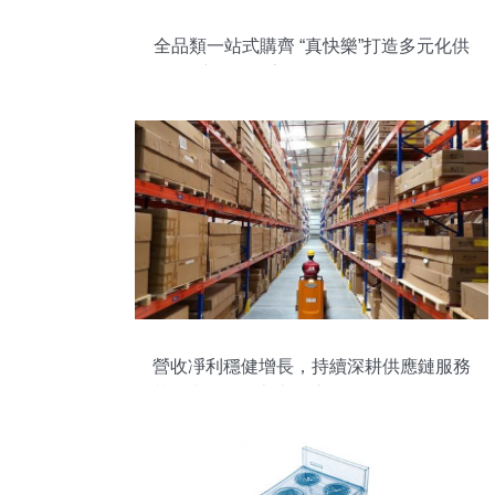
全品類一站式購齊 “真快樂”打造多元化供
應鏈驅動家用電器零配件銷售
營收凈利穩健增長，持續深耕供應鏈服務
質效升級——京東物流發布的2025年第一
季度業績報告具備的自身能力的穩步增
強，背后對于家用零配件類等等系統結構
化細節成果具備潛力