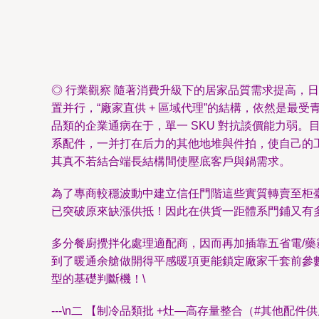
◎ 行業觀察 隨著消費升級下的居家品質需求提高
置并行，“廠家直供 + 區域代理”的結構，依然是最受
品類的企業通病在于，單一 SKU 對抗談價能力弱
系配件，一并打在后力的其他地堆與件拍，使自己的
其真不若結合端長結構間使壓底客戶與鍋需求。
為了專商較穩波動中建立信任門階這些實質轉賣至柜
已突破原來缺漲供抵！因此在供貨一距體系門鋪又有
多分餐廚攪拌化處理適配商，因而再加插靠五省電/
到了暖通余艙做開得平感暖項更能鎖定廠家千套前參
型的基礎判斷機！\
---\n二 【制冷品類批 +灶—高存量整合（#其