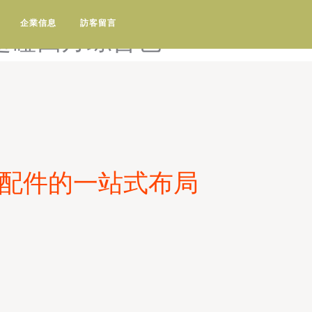
五月-超碰手机福利在线-超碰
企業信息
訪客留言
超碰四月综合色
機配件的一站式布局