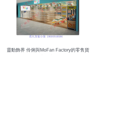
靈動飾界 伶俐與MoFan Factory的零售貨
架創新