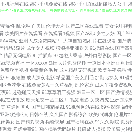
超碰手机福利在线|超碰手机免费在线|超碰手机在线|超碰私人公开|
锋AV小说资源 大香蕉福利社 日韩免费黄色网址 91青草影院 国产性在线 亚洲黄页免费
无码日韩 91变态视频在线观看 传媒精品网站 老司机av电影 中文字幕乱码第39页 成
产精品性
乱伦种子
美国伦理大片
国产二区在线观看
美女伦理视
看
欧美图片在线观看
在线观看h视频
国产a级0
变性人妖
国产福
 亚洲福利一区色午夜 91网址在线视频 韩国色片妈妈8 亚州麻豆91av 91麻豆福利视频
妹Av网站
亚洲人成免费网站
91大神自拍
福利片在线观看
国产成
产精品3级片
成年女人视频
狠狠撸亚洲欧美
91操碰在线
国产高
妖A片免费看 91黄在线观看网 91香蕉国产线看 影音先锋岛国资源 www肏肏 男女
产精品无码电影
91插插库
97超碰大香蕉
户外自慰影院
国产一区
在线视频直播
一区xxxxx
岛国大片免费视频
一道日本亚洲香蕉
国
视频 日美女bb 91超超碰 亚洲欧洲国产日产综合 成人黄色91久久丝足 阿v视频在线 
免费欧美视频
免费黄色毛片
成人精品无码视频
欧美午夜极品
性
影
91狠狠撸
成人深夜电影
精品国产美女剃毛
加勒比熟女
91碰
频 婷婷五月激情五月一本 91丝袜主播 黃色狼视频 婷婷五月天色 91五月天激情性爱 
创区色花堂
在线免费黄A片
久草福利
乱伦家庭
成人午夜免费视
夜夜91
超碰碰天天操
91草草酒店视频
韩日一区二区
国产激情视
视频 91大赛福利视频 黑料AV社区 91黄色在现关看 九九成人视屏 中文字幕五月花 大
影院在线播放
欧美足交一区二区
91视频电影
另类四虎
亚洲东京
欧美
草逼网首页
国产日韩精品91
91视频网站在线
69性影院
福利
航 先锋av成人色影院 97久久影院 欧美性黄色日韩性 91超碰在线视频 极品AV影院在线
亚洲欧洲成人
日韩在线
久久国产影视综合
欧美69潮喷
伦理片a
丝袜美女
国产精彩视频
操碰视屏
国产福利在线
91久久影院
免费
 精品不卡网 影音先锋热色 99视频在线观看97 日韩色图色片 91视频私拍 精品99久久
线观看
四虎免费91
国内精品无码短片
超碰成人操操
欧美猛交视