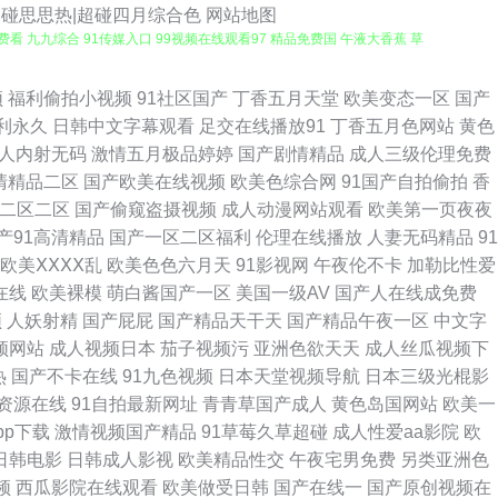
超碰思思热|超碰四月综合色
网站地图
看 九九综合 91传媒入口 99视频在线观看97 精品免费国 午液大香蕉 草
人在线影音先锋aV 欧美少女性交 91久久欧美极品 欧美人兽乱交 91c逼
频
福利偷拍小视频
91社区国产
丁香五月天堂
欧美变态一区
国产
利永久
日韩中文字幕观看
足交在线播放91
丁香五月色网站
黄色
导航 国产超碰九色福利在线 亚洲BBw内射 97手机电影院 三级免费黄 91
人内射无码
激情五月极品婷婷
国产剧情精品
成人三级伦理免费
清精品二区
国产欧美在线视频
欧美色综合网
91国产自拍偷拍
香
操视频网站 丁香五月月 日本岛国大片 91蜜桃臀 久久在线一区 五月天色色
二区二区
国产偷窥盗摄视频
成人动漫网站观看
欧美第一页夜夜
产91高清精品
国产一区二区福利
伦理在线播放
人妻无码精品
91
日韩三级有码 91视频网站在线观看免费 久久国产精品影院 影音先锋成人无码
欧美ⅩⅩⅩⅩ乱
欧美色色六月天
91影视网
午夜伦不卡
加勒比性爱
在线
欧美裸模
萌白酱国产一区
美国一级AV
国产人在线成免费
国产香蕉av 日韩资源网址 91国产黑丝短片 成人综合网站狼人 欧美一页久
频
人妖射精
国产屁屁
国产精品天干天
国产精品午夜一区
中文字
频网站
成人视频日本
茄子视频污
亚洲色欲天天
成人丝瓜视频下
香蕉福利导航 欧美淫啪啪重囗味合集 91福利姬视频网站 岛国av免费电影导航
热
国产不卡在线
91九色视频
日本天堂视频导航
日本三级光棍影
资源在线
91自拍最新网址
青青草国产成人
黄色岛国网站
欧美一
播放 午夜瑟瑟 ts操直男最新黑料 欧美性交片深喉 91综合视频在线观看 欧
pp下载
激情视频国产精品
91草莓久草超碰
成人性爱aa影院
欧
日韩电影
日韩成人影视
欧美精品性交
午夜宅男免费
另类亚洲色
 五月天成人导航 91香蕉天美在线观看 香蕉91在线 东方四虎影院 日韩亚
频
西瓜影院在线观看
欧美做受日韩
国产在线一
国产原创视频在