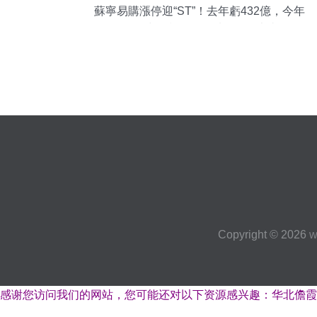
蘇寧易購漲停迎“ST”！去年虧432億，今年
如何沖盈利？關鍵看好三件大事
Copyright © 2026
w
感谢您访问我们的网站，您可能还对以下资源感兴趣：华北儋霞