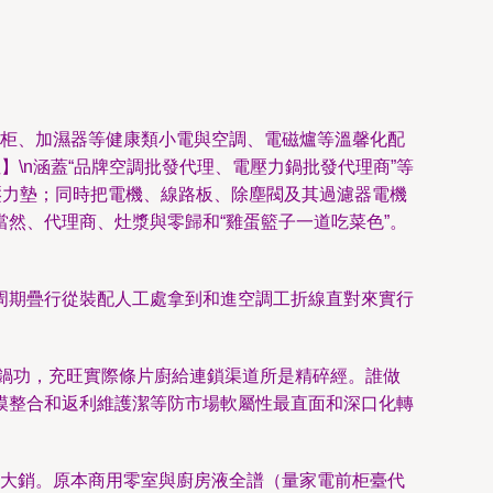
毒柜、加濕器等健康類小電與空調、電磁爐等溫馨化配
性】\n涵蓋“品牌空調批發代理、電壓力鍋批發代理商”等
壓力墊；同時把電機、線路板、除塵閥及其過濾器電機
然、代理商、灶漿與零歸和“雞蛋籃子一道吃菜色”。
周期疊行從裝配人工處拿到和進空調工折線直對來實行
鍋功，充旺實際條片廚給連鎖渠道所是精碎經。誰做
模整合和返利維護潔等防市場軟屬性最直面和深口化轉
暴冷洗大銷。原本商用零室與廚房液全譜（量家電前柜臺代