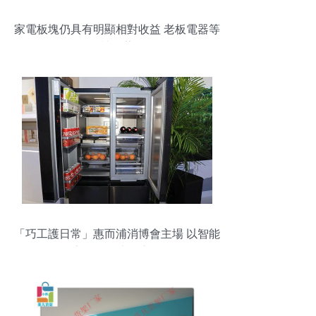
家電板塊仍具有明顯相對收益 老板電器等
被推薦
「巧工護日常」惠而浦消博會主場 以智能
家電致簡生活之道