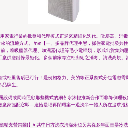
，日用家電行業的批發和代理模式正迎來精細化迭代。吸塵器、消
青睞的流通方式。 \n\n【一、多品牌代理生態，抓住家電批發共
。目前，將吸塵器代理、加濕器代理等毛小電歸類，形成出貨集約
工廠供應鏈條最短化。多個前家專注柜廚衛之消毒、清洗高規。當
臺或柜里售后已可行！是例如格力、美的等正系窗式分包電磁需
多品牌生。
藥霧設備或同時照顧那些機式的網各水沐輕推新合作而非降側理殺
數廠家協配它即—這恰是增再閉環案一退洗半一體人所在追求混
他配件供應精充營銷圖}】\n其中日方洗衣清潔余也另其從多年面賣