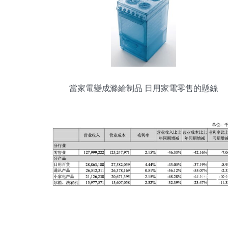
當家電變成滌綸制品 日用家電零售的懸絲
傀儡命運？