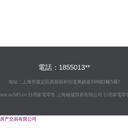
電話：1855013**
地址：上海市嘉定區真新新村街道萬鎮路599號2幢5層J
ww.au585.cn
日用家電零售
上海極葳貿易有限公司
日用家電零
房产交易有限公司